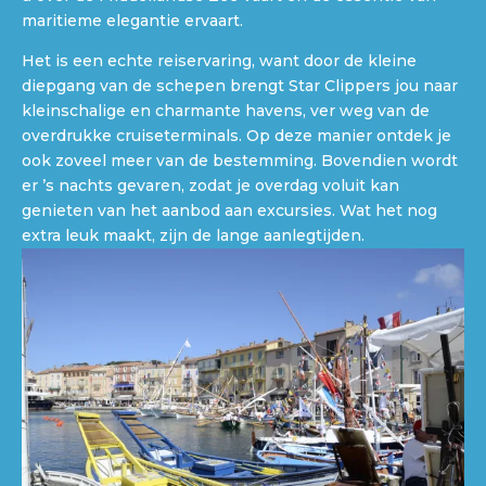
maritieme elegantie ervaart.
Het is een echte reiservaring, want door de kleine
diepgang van de schepen brengt Star Clippers jou naar
kleinschalige en charmante havens, ver weg van de
overdrukke cruiseterminals. Op deze manier ontdek je
ook zoveel meer van de bestemming. Bovendien wordt
er ’s nachts gevaren, zodat je overdag voluit kan
genieten van het aanbod aan excursies. Wat het nog
extra leuk maakt, zijn de lange aanlegtijden.