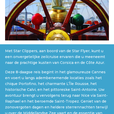
Met Star Clippers, aan boord van de Star Flyer, kunt u
een onvergetelijke zeilcruise ervaren die u meeneemt
naar de prachtige kusten van Corsica en de Côte Azur.
Deze 8-daagse reis begint in het glamoureuze Cannes
en voert u langs adembenemende locaties zoals het
chique Portofino, het charmante L’Île Rousse, het
historische Calvi, en het pittoreske Saint-Antoine. Uw
avontuur brengt u vervolgens terug naar Nice via Saint-
Raphael en het beroemde Saint-Tropez. Geniet van de
zonovergoten dagen en heldere sterrennachten terwijl
u over de Middellandse Zee vaart en de essentie van