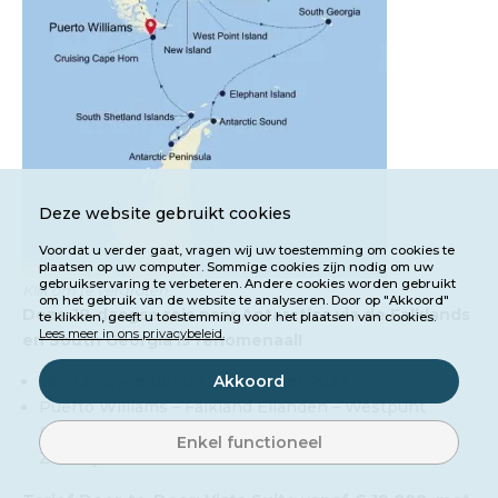
Deze website gebruikt cookies
Voordat u verder gaat, vragen wij uw toestemming om cookies te
plaatsen op uw computer. Sommige cookies zijn nodig om uw
gebruikservaring te verbeteren. Andere cookies worden gebruikt
Klik om te vergroten.
om het gebruik van de website te analyseren. Door op "Akkoord"
Deze 18-daagse reis naar Antarctica via de Falklands
te klikken, geeft u toestemming voor het plaatsen van cookies.
Lees meer in ons privacybeleid.
en South Georgia is fenomenaal!
Akkoord
Van 13 november tot 1 december 2023
Puerto Williams – Falkland Eilanden – Westpunt
Eiland – Port Stanley – Zuid-Georgië – Antarctica &
Enkel functioneel
Zuidelijke Shetland Eilanden – Puerto Williams