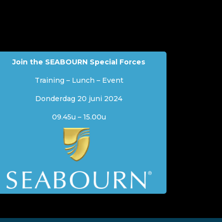
Join the SEABOURN Special Forces
Training – Lunch – Event
Donderdag 20 juni 2024
09.45u – 15.00u