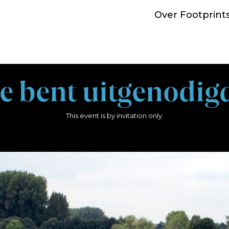
Over Footprint
e bent uitgenodig
This event is by invitation only.