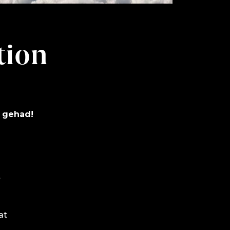
tion
t gehad!
t
at