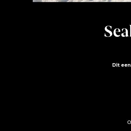
Sea
Dit een
O