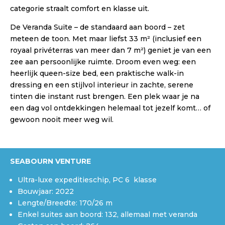
categorie straalt comfort en klasse uit.
De Veranda Suite – de standaard aan boord – zet
meteen de toon. Met maar liefst 33 m² (inclusief een
royaal privéterras van meer dan 7 m²) geniet je van een
zee aan persoonlijke ruimte. Droom even weg: een
heerlijk queen-size bed, een praktische walk-in
dressing en een stijlvol interieur in zachte, serene
tinten die instant rust brengen. Een plek waar je na
een dag vol ontdekkingen helemaal tot jezelf komt… of
gewoon nooit meer weg wil.
SEABOURN VENTURE
Ultra-luxe expeditieschip, PC 6 klasse
Bouwjaar: 2022
Lengte/Breedte: 170/26 m
Enkel suites aan boord: 132, allemaal met veranda