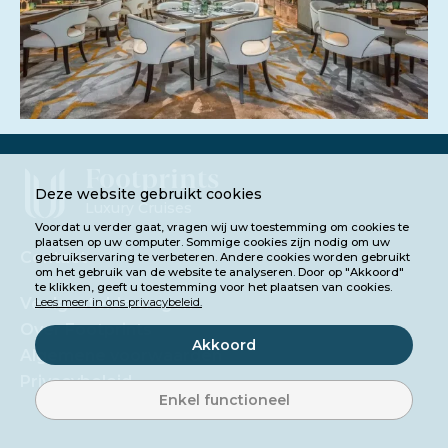
Footprints
Deze website gebruikt cookies
Luxury Cruises
Voordat u verder gaat, vragen wij uw toestemming om cookies te
plaatsen op uw computer. Sommige cookies zijn nodig om uw
Contact
gebruikservaring te verbeteren. Andere cookies worden gebruikt
om het gebruik van de website te analyseren. Door op "Akkoord"
te klikken, geeft u toestemming voor het plaatsen van cookies.
Veelgestelde vragen
Lees meer in ons privacybeleid.
Over Footprints
Akkoord
Algemene voorwaarden
Privacybeleid
Enkel functioneel