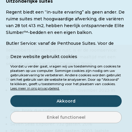
Uitzonderlijke suites
Regent biedt een “in-suite ervaring” als geen ander. De
ruime suites met hoogwaardige afwerking, die variëren
van 28 tot 413 m2, hebben heerlijk ontspannende Elite
Slumber™-bedden en een eigen balkon.
Butler Service: vanaf de Penthouse Suites. Voor de
liefhebbers van complete rust, is er de roomservice:
Deze website gebruikt cookies
geniet heerlijk in uw suite van uw maaltijd met een
selectie van de kaart van Compass Rose.
Voordat u verder gaat, vragen wij uw toestemming om cookies te
plaatsen op uw computer. Sommige cookies zijn nodig om uw
gebruikservaring te verbeteren. Andere cookies worden gebruikt
De Regent Seven Seas vloot
om het gebruik van de website te analyseren. Door op "Akkoord"
te klikken, geeft u toestemming voor het plaatsen van cookies.
Lees meer in ons privacybeleid.
Seven Seas Grandeur: komt in november 2023 in
omvaart. Het wordt een spectaculair en innovatief
Akkoord
schip. U kan het nu al boeken. Er is heel veel vraag
naar, boek dus tijdig.
Enkel functioneel
Seven Seas Splendor: 732 gasten, 2021
Seven Seas Explorer: 732 gasten, 2016
Seven Seas Voyager: 680 gasten, 2003, laatste