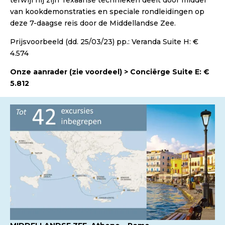
terwijl hij zijn Texaanse technieken deelt door middel
van kookdemonstraties en speciale rondleidingen op
deze 7-daagse reis door de Middellandse Zee.
Prijsvoorbeeld (dd. 25/03/23) pp.: Veranda Suite H: €
4.574
Onze aanrader (zie voordeel) > Conciërge Suite E: €
5.812