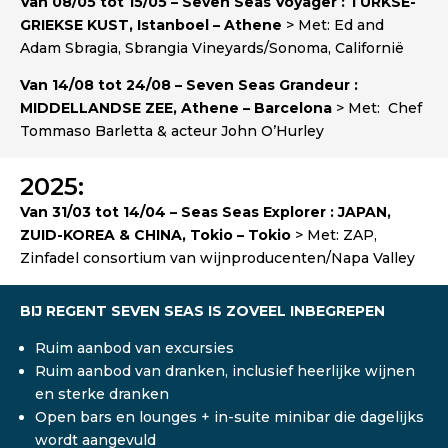
Van 08/05 tot 15/05 – Seven Seas Voyager : TURKSE-
GRIEKSE KUST, Istanboel – Athene
> Met: Ed and
Adam Sbragia, Sbrangia Vineyards/Sonoma, Californië
Van 14/08 tot 24/08 – Seven Seas Grandeur :
MIDDELLANDSE ZEE, Athene – Barcelona
> Met: Chef
Tommaso Barletta & acteur John O’Hurley
2025:
Van 31/03 tot 14/04 – Seas Seas Explorer : JAPAN,
ZUID-KOREA & CHINA, Tokio – Tokio
> Met: ZAP,
Zinfadel consortium van wijnproducenten/Napa Valley
BIJ REGENT SEVEN SEAS IS ZOVEEL INBEGREPEN
Ruim aanbod van excursies
Ruim aanbod van dranken, inclusief heerlijke wijnen
en sterke dranken
Open bars en lounges + in-suite minibar die dagelijks
wordt aangevuld