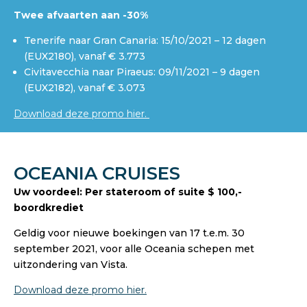
Twee afvaarten aan -30%
Tenerife naar Gran Canaria: 15/10/2021 – 12 dagen
(EUX2180), vanaf € 3.773
Civitavecchia naar Piraeus: 09/11/2021 – 9 dagen
(EUX2182), vanaf € 3.073
Download deze promo hier.
OCEANIA CRUISES
Uw voordeel: Per stateroom of suite $ 100,-
boordkrediet
Geldig voor nieuwe boekingen van 17 t.e.m. 30
september 2021, voor alle Oceania schepen met
uitzondering van Vista.
Download deze promo hier.