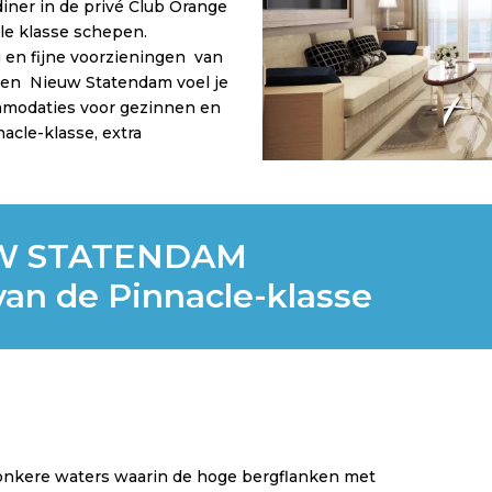
diner in de privé Club Orange
le klasse schepen.
ng en fijne voorzieningen van
 en Nieuw Statendam voel je
mmodaties voor gezinnen en
acle-klasse, extra
EUW STATENDAM
van de Pinnacle-klasse
onkere waters waarin de hoge bergflanken met