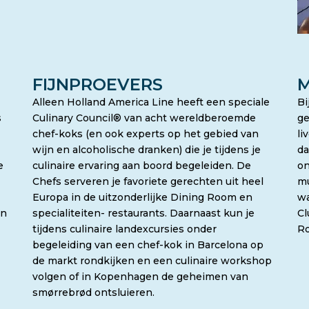
FIJNPROEVERS
M
Alleen Holland America Line heeft een speciale
Bi
s
Culinary Council® van acht wereldberoemde
ge
chef-koks (en ook experts op het gebied van
li
wijn en alcoholische dranken) die je tijdens je
da
e
culinaire ervaring aan boord begeleiden. De
on
Chefs serveren je favoriete gerechten uit heel
mu
Europa in de uitzonderlijke Dining Room en
wa
en
specialiteiten- restaurants. Daarnaast kun je
Cl
tijdens culinaire landexcursies onder
Ro
begeleiding van een chef-kok in Barcelona op
de markt rondkijken en een culinaire workshop
volgen of in Kopenhagen de geheimen van
smørrebrød ontsluieren.