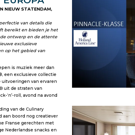
N EUROPA
EN NIEUW STATENDAM,
rfectie van details die
ft bereikt en bieden je het
ijnde ontwerp en de attente
ieuwe exclusieve
en op het gebied van
pen is muziek meer dan
, een exclusieve collectie
 uitvoeringen van ervaren
B uit de straten van
-‘n’-roll, avond na avond
ding van de Culinary
jd aan boord nog creatiever
eke Franse gerechten met
tige Nederlandse snacks en