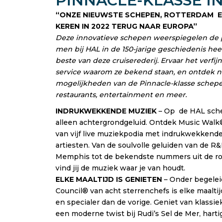
PINNACLE-KLASSE I
“ONZE NIEUWSTE SCHEPEN, ROTTERDAM 
KEREN IN 2022 TERUG NAAR EUROPA”
Deze innovatieve schepen weerspiegelen de pe
men bij HAL in de 150-jarige geschiedenis hee
beste van deze cruiserederij. Ervaar het verf
service waarom ze bekend staan, en ontdek n
mogelijkheden van de Pinnacle-klasse schep
restaurants, entertainment en meer.
INDRUKWEKKENDE MUZIEK
– Op de HAL sche
alleen achtergrondgeluid. Ontdek Music Walk®
van vijf live muziekpodia met indrukwekkende
artiesten. Van de soulvolle geluiden van de R&
Memphis tot de bekendste nummers uit de rock
vind jij de muziek waar je van houdt.
ELKE MAALTIJD IS GENIETEN
– Onder begelei
Council® van acht sterrenchefs is elke maalti
en specialer dan de vorige. Geniet van klassi
een moderne twist bij Rudi’s Sel de Mer, har