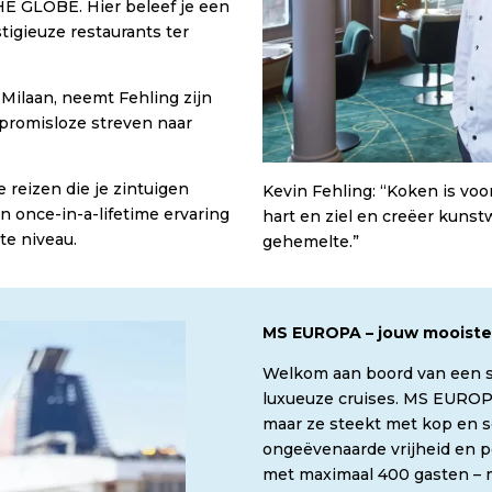
 THE GLOBE. Hier beleef je een
tigieuze restaurants ter
Milaan, neemt Fehling zijn
promisloze streven naar
e reizen die je zintuigen
Kevin Fehling: “Koken is voor
n once-in-a-lifetime ervaring
hart en ziel en creëer kuns
te niveau.
gehemelte.”
MS EUROPA – jouw mooist
Welkom aan boord van een sc
luxueuze cruises. MS EUROPA
maar ze steekt met kop en s
ongeëvenaarde vrijheid en p
met maximaal 400 gasten – m