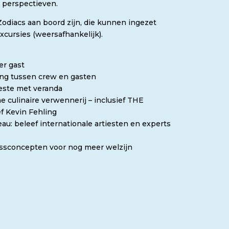
 perspectieven.
 Zodiacs aan boord zijn, die kunnen ingezet
cursies (weersafhankelijk).
er gast
ing tussen crew en gasten
este met veranda
me culinaire verwennerij – inclusief THE
f Kevin Fehling
u: beleef internationale artiesten en experts
essconcepten voor nog meer welzijn