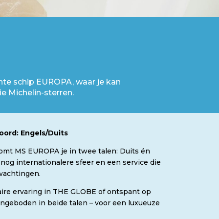
ante schip EUROPA, waar je kan
 Michelin-sterren.
oord: Engels/Duits
komt MS EUROPA je in twee talen: Duits én
 nog internationalere sfeer en een service die
rwachtingen.
naire ervaring in THE GLOBE of ontspant op
angeboden in beide talen – voor een luxueuze