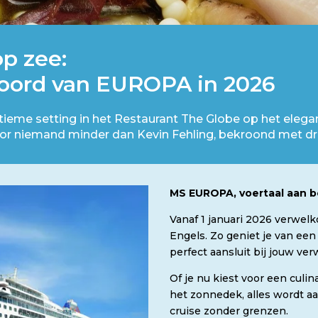
op zee:
boord van EUROPA in 2026
ntieme setting in het Restaurant The Globe op het eleg
r niemand minder dan Kevin Fehling, bekroond met drie
MS EUROPA, voertaal aan b
Vanaf 1 januari 2026 verwel
Engels. Zo geniet je van een
perfect aansluit bij jouw ve
Of je nu kiest voor een culi
het zonnedek, alles wordt a
cruise zonder grenzen.