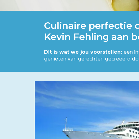
Culinaire perfectie 
Kevin Fehling aan 
Dit is wat we jou voorstellen:
een i
genieten van gerechten gecreëerd doo