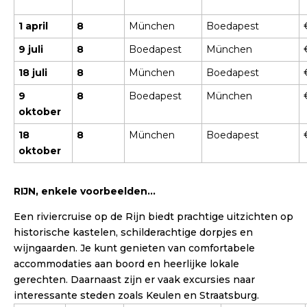
1 april
8
München
Boedapest
9 juli
8
Boedapest
München
18 juli
8
München
Boedapest
9
8
Boedapest
München
oktober
18
8
München
Boedapest
oktober
RIJN, enkele voorbeelden…
Een riviercruise op de Rijn biedt prachtige uitzichten op
historische kastelen, schilderachtige dorpjes en
wijngaarden. Je kunt genieten van comfortabele
accommodaties aan boord en heerlijke lokale
gerechten. Daarnaast zijn er vaak excursies naar
interessante steden zoals Keulen en Straatsburg.