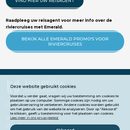
VIND HIER UW REISAGENT
Raadpleeg uw reisagent voor meer info over de
riviercruises met Emerald.
BEKIJK ALLE EMERALD PROMO'S VOOR
RIVIERCRUISES
Footprints
Deze website gebruikt cookies
Luxury Cruises
Voordat u verder gaat, vragen wij uw toestemming om cookies te
plaatsen op uw computer. Sommige cookies zijn nodig om uw
Contact
gebruikservaring te verbeteren. Andere cookies worden gebruikt
om het gebruik van de website te analyseren. Door op "Akkoord"
te klikken, geeft u toestemming voor het plaatsen van cookies.
Veelgestelde vragen
Lees meer in ons privacybeleid.
Over Footprints