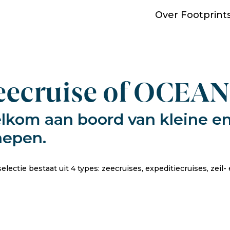
Over Footprint
eecruise of OCEA
lkom aan boord van kleine en
hepen.
electie bestaat uit 4 types: zeecruises, expeditiecruises, zeil- 