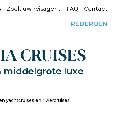
s
Zoek uw reisagent
FAQ
Contact
REDERIJEN
NIA CRUISES
 middelgrote luxe
en yachtcruises en riviercruises.