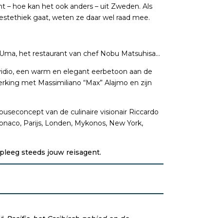
t – hoe kan het ook anders – uit Zweden. Als
re estethiek gaat, weten ze daar wel raad mee.
 Uma, het restaurant van chef Nobu Matsuhisa…
vidio, een warm en elegant eerbetoon aan de
erking met Massimiliano “Max” Alajmo en zijn
useconcept van de culinaire visionair Riccardo
onaco, Parijs, Londen, Mykonos, New York,
leeg steeds jouw reisagent.