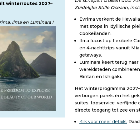
De schepen cruisen door Azië
ult winterroutes 2027–
Zuidelijke Stille Oceaan, in
Evrima verkent de Hawaiiaa
ima, Ilma en Luminara !
met stops in idyllische pl
Cookeilanden.
Ilma focust op flexibele C
en 4‑nachttrips vanuit Mia
getaways.
Luminara keert terug naar 
wereldsteden combineren 
Bintan en Ishigaki.
Het winterprogramma 2027–2
verborgen parels én het gek
suites, topservice, verfijnd
directe toegang tot zee en s
Klik voor meer details.
Raadp