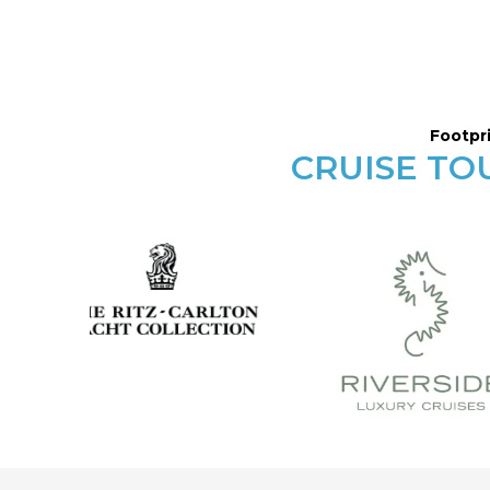
Footpri
CRUISE TO