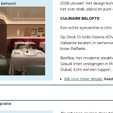
2028 uitvaart. Het design kom
e behoort.
het over strak, stijlvol en pu
CULINAIRE BELOFTE
Een echte eyecatcher is Umi
Op Deck 10 lonkt Osteria d’O
Italiaanse keuken, in samenw
broer Raffaele…
Beefbar, het moderne steakho
Giraudi (met vestigingen in M
Dubai). Echt wel een topper!…
Klik voor meer details.
Raadp
piratie