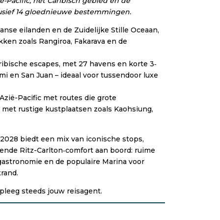
-Pacific, het Caribisch gebied en de
clusief 14 gloednieuwe bestemmingen.
nse eilanden en de Zuidelijke Stille Oceaan,
ekken zoals Rangiroa, Fakarava en de
aribische escapes, met 27 havens en korte 3‑
mi en San Juan – ideaal voor tussendoor luxe
Azië-Pacific met routes die grote
met rustige kustplaatsen zoals Kaohsiung,
028 biedt een mix van iconische stops,
ende Ritz-Carlton‑comfort aan boord: ruime
e gastronomie en de populaire Marina voor
trand.
leeg steeds jouw reisagent.